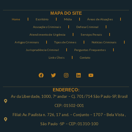
MAPA DO SITE
Home
Escritório
Mídia
Áreas de Atuações
Acusações Criminais
Defesa Criminal
Atendimento de Urgência
Serviços Penais
Artigos Criminais
Tipos de Crimes
Notícias Criminais
Jurisprudência Criminal
Perguntas Frequentes
Links Úteis
Contato
ENDEREÇO:
Av da Liberdade, 1000, 7º andar – Cj. 701/714 São Paulo-SP, Brasil
CEP: 01502-001
Filial: Av. Paulista n. 726, 17 and. – Conjunto – 1707 – Bela Vista ,
São Paulo -SP – CEP: 01310-100