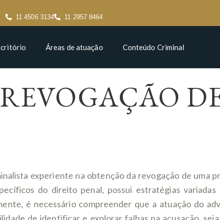
11 4506 3134
11 2957 8464
critório
Áreas de atuação
Conteúdo Criminal
 REVOGAÇÃO D
inalista experiente na obtenção da revogação de uma pr
ecíficos do direito penal, possui estratégias variada
amente, é necessário compreender que a atuação do ad
idade de identificar e explorar falhas na acusação, seja