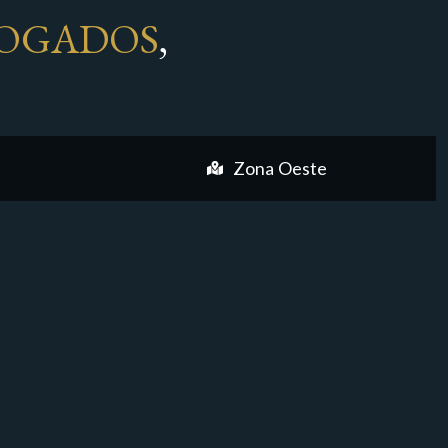
OGADOS
,
Zona Oeste