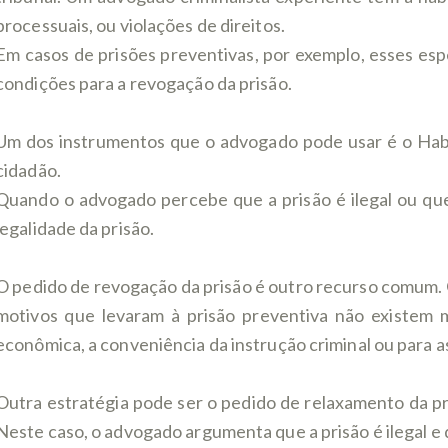
processuais, ou violações de direitos.
Em casos de prisões preventivas, por exemplo, esses es
condições para a revogação da prisão.
Um dos instrumentos que o advogado pode usar é o Habea
cidadão.
Quando o advogado percebe que a prisão é ilegal ou que
legalidade da prisão.
O pedido de revogação da prisão é outro recurso comum. 
motivos que levaram à prisão preventiva não existem 
econômica, a conveniência da instrução criminal ou para as
Outra estratégia pode ser o pedido de relaxamento da pris
Neste caso, o advogado argumenta que a prisão é ilegal e 