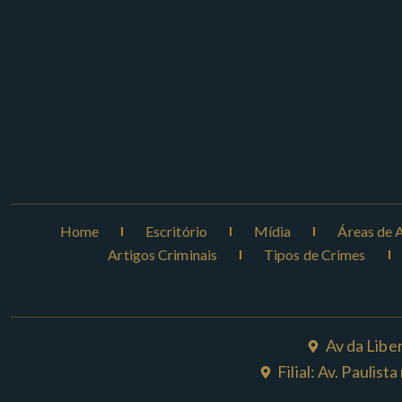
Home
Escritório
Mídia
Áreas de 
Artigos Criminais
Tipos de Crimes
Av da Libe
Filial: Av. Paulis