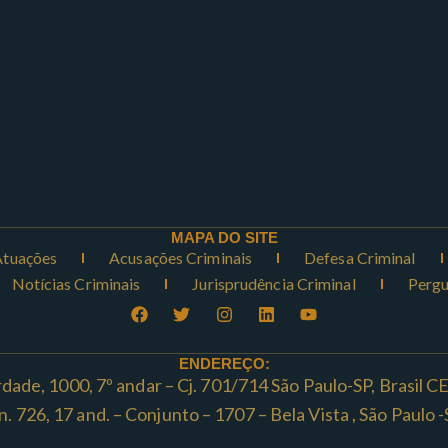
MAPA DO SITE
Atuações
Acusações Criminais
Defesa Criminal
Notícias Criminais
Jurisprudência Criminal
Pergu
ENDEREÇO:
rdade, 1000, 7º andar – Cj. 701/714 São Paulo-SP, Brasil 
ta n. 726, 17 and. – Conjunto – 1707 – Bela Vista , São Paul