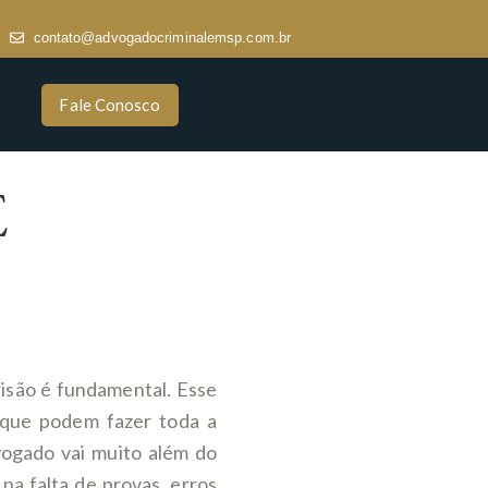
contato@advogadocriminalemsp.com.br
Fale Conosco
E
isão é fundamental. Esse
s que podem fazer toda a
vogado vai muito além do
 na falta de provas, erros