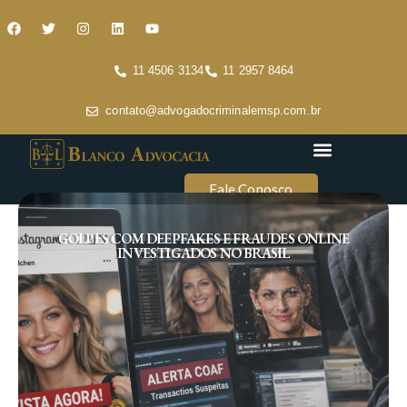
11 4506 3134
11 2957 8464
contato@advogadocriminalemsp.com.br
Áreas de atuação
Conteúdo Criminal
Fale Conosco
GOLPES COM DEEPFAKES E FRAUDES ONLINE
INVESTIGADOS NO BRASIL