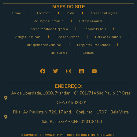
MAPA DO SITE
Home
Escritório
Mídia
Áreas de Atuações
Acusações Criminais
Defesa Criminal
Atendimento de Urgência
Serviços Penais
Artigos Criminais
Tipos de Crimes
Notícias Criminais
Jurisprudência Criminal
Perguntas Frequentes
Links Úteis
Contato
ENDEREÇO:
Av da Liberdade, 1000, 7º andar – Cj. 701/714 São Paulo-SP, Brasil
CEP: 01502-001
Filial: Av. Paulista n. 726, 17 and. – Conjunto – 1707 – Bela Vista ,
São Paulo -SP – CEP: 01310-100
© ADVOGADO CRIMINAL 2025. TODOS OS DIREITOS RESERVADOS.