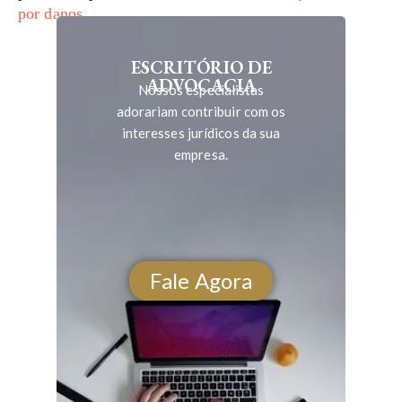
por danos
.
ESCRITÓRIO DE
ADVOCACIA
Nossos especialistas
adorariam contribuir com os
interesses jurídicos da sua
empresa.
Fale Agora