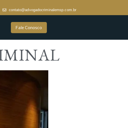
contato@advogadocriminalemsp.com.br
Fale Conosco
IMINAL