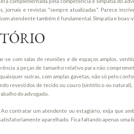
 será complementada pela competência e simpatia do advo
jornais e revistas “sempre atualizadas”. Parece incríve
 bom atendente também é fundamental. Simpatia e boas-v
ITÓRIO
r-se com salas de reuniões e de espaços amplos, venti
ferência a peças de tamanho relativo para não comprome
 quaisquer outras, com amplas gavetas, não só pelo con
do revestidos de tecido ou couro (sintético ou natural)
 trabalho do advogado.
. Ao contratar um atendente ou estagiário, exija que
tisfatoriamente aparelhado. Fica faltando apenas uma linh