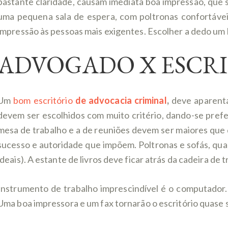
bastante claridade, causam imediata boa impressão, que
uma pequena sala de espera, com poltronas confortáveis, 
impressão às pessoas mais exigentes. Escolher a dedo um
ADVOGADO X ESCR
Um
bom escritório
de advocacia criminal
,
deve aparenta
devem ser escolhidos com muito critério, dando-se pre
mesa de trabalho e a de reuniões devem ser maiores que
sucesso e autoridade que impõem. Poltronas e sofás, quan
ideais). A estante de livros deve ficar atrás da cadeira de
Instrumento de trabalho imprescindível é o computador
Uma boa impressora e um fax tornarão o escritório quase sa