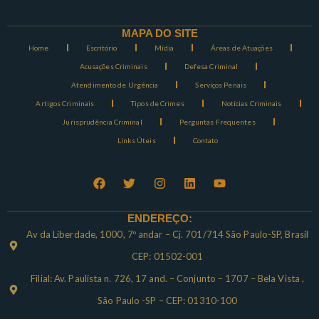
MAPA DO SITE
Home
Escritório
Mídia
Áreas de Atuações
Acusações Criminais
Defesa Criminal
Atendimento de Urgência
Serviços Penais
Artigos Criminais
Tipos de Crimes
Notícias Criminais
Jurisprudência Criminal
Perguntas Frequentes
Links Úteis
Contato
ENDEREÇO:
Av da Liberdade, 1000, 7º andar – Cj. 701/714 São Paulo-SP, Brasil
CEP: 01502-001
Filial: Av. Paulista n. 726, 17 and. – Conjunto – 1707 – Bela Vista ,
São Paulo -SP – CEP: 01310-100