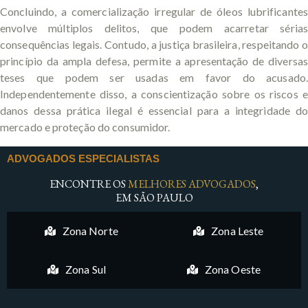
Concluindo, a comercialização irregular de óleos lubrificantes
envolve múltiplos delitos, que podem acarretar sérias
consequências legais. Contudo, a justiça brasileira, respeitando o
princípio da ampla defesa, permite a apresentação de diversas
teses que podem ser usadas em favor do acusado.
Independentemente disso, a conscientização sobre os riscos e
danos dessa prática ilegal é essencial para a integridade do
mercado e proteção do consumidor.
ADVOGADOS ESPECIALISTAS
ENCONTRE OS
MELHORES ADVOGADOS
,
EM SÃO PAULO
Zona Norte
Zona Leste
Zona Sul
Zona Oeste