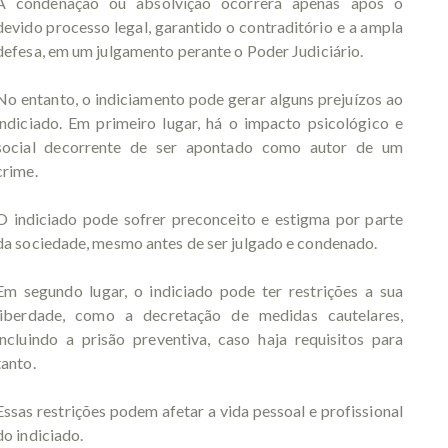
A condenação ou absolvição ocorrerá apenas após o
devido processo legal, garantido o contraditório e a ampla
defesa, em um julgamento perante o Poder Judiciário.
No entanto, o indiciamento pode gerar alguns prejuízos ao
indiciado. Em primeiro lugar, há o impacto psicológico e
social decorrente de ser apontado como autor de um
crime.
O indiciado pode sofrer preconceito e estigma por parte
da sociedade, mesmo antes de ser julgado e condenado.
Em segundo lugar, o indiciado pode ter restrições a sua
liberdade, como a decretação de medidas cautelares,
incluindo a prisão preventiva, caso haja requisitos para
tanto.
Essas restrições podem afetar a vida pessoal e profissional
do indiciado.