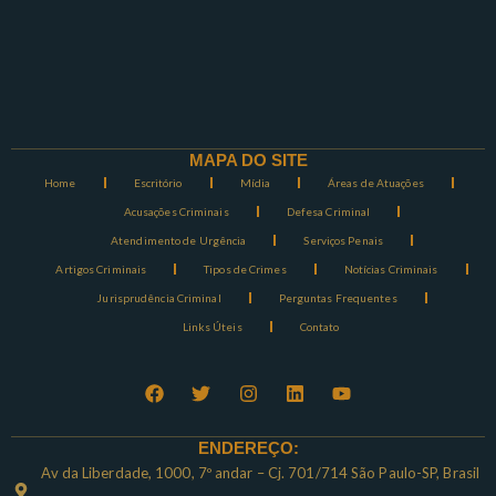
MAPA DO SITE
Home
Escritório
Mídia
Áreas de Atuações
Acusações Criminais
Defesa Criminal
Atendimento de Urgência
Serviços Penais
Artigos Criminais
Tipos de Crimes
Notícias Criminais
Jurisprudência Criminal
Perguntas Frequentes
Links Úteis
Contato
ENDEREÇO:
Av da Liberdade, 1000, 7º andar – Cj. 701/714 São Paulo-SP, Brasil