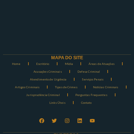
MAPA DO SITE
Home
Escritório
Mídia
Áreas de Atuações
Acusações Criminais
Defesa Criminal
Atendimento de Urgência
Serviços Penais
Artigos Criminais
Tipos de Crimes
Notícias Criminais
Jurisprudência Criminal
Perguntas Frequentes
Links Úteis
Contato