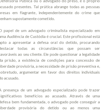
Defensoria Pública ou o advogado do preso, e o próprio
acusado presentes. Tal prática abrange todas as pessoas
presas em flagrante, independentemente do crime que
tenham supostamente cometido.
O papel de um advogado criminalista especializado em
uma Audiência de Custódia é crucial. Este profissional está
apto a apresentar a defesa oral do detido, procurando
destacar todas as circunstâncias que possam ser
favoráveis ao seu cliente. Ele pode questionar a legalidade
da prisão, a existência de condições para concessão de
liberdade provisória, a necessidade de prisão preventiva e,
sobretudo, argumentar em favor dos direitos individuais
do acusado.
A presença de um advogado especializado pode trazer
significativos benefícios ao acusado. Através de uma
defesa bem fundamentada, o advogado pode conseguir a
liberdade provisória do detido ou ao menos uma