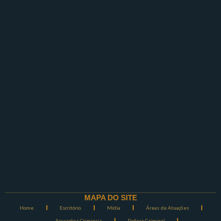
MAPA DO SITE
Home
Escritório
Mídia
Áreas de Atuações
Acusações Criminais
Defesa Criminal