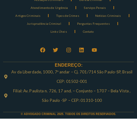
Atendimento de Urgência
Serviços Penais
Artigos Criminais
Tipos de Crimes
Notícias Criminais
Jurisprudência Criminal
Perguntas Frequentes
Links Úteis
Contato
ENDEREÇO:
Av da Liberdade, 1000, 7º andar – Cj. 701/714 São Paulo-SP, Brasil
CEP: 01502-001
Filial: Av. Paulista n. 726, 17 and. – Conjunto – 1707 – Bela Vista ,
São Paulo -SP – CEP: 01310-100
© ADVOGADO CRIMINAL 2025. TODOS OS DIREITOS RESERVADOS.