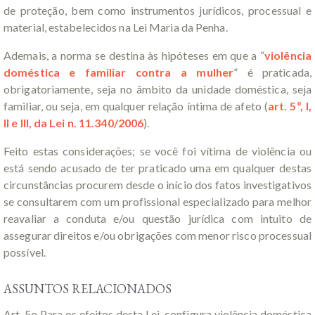
de proteção, bem como instrumentos jurídicos, processual e
material, estabelecidos na Lei Maria da Penha.
Ademais, a norma se destina às hipóteses em que a “
violência
doméstica e familiar contra a mulher
” é praticada,
obrigatoriamente, seja no âmbito da unidade doméstica, seja
familiar, ou seja, em qualquer relação íntima de afeto (
art. 5º, I,
II e III, da Lei n. 11.340/2006
).
Feito estas considerações; se você foi vítima de violência ou
está sendo acusado de ter praticado uma em qualquer destas
circunstâncias procurem desde o início dos fatos investigativos
se consultarem com um profissional especializado para melhor
reavaliar a conduta e/ou questão jurídica com intuito de
assegurar direitos e/ou obrigações com menor risco processual
possível.
ASSUNTOS RELACIONADOS
Art. 5o Para os efeitos desta Lei, configura violência doméstica