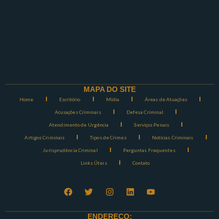
MAPA DO SITE
Home
Escritório
Mídia
Áreas de Atuações
Acusações Criminais
Defesa Criminal
Atendimento de Urgência
Serviços Penais
Artigos Criminais
Tipos de Crimes
Notícias Criminais
Jurisprudência Criminal
Perguntas Frequentes
Links Úteis
Contato
ENDEREÇO: