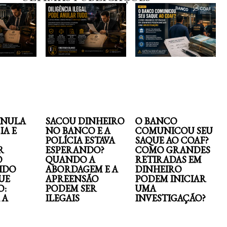
ANULA
SACOU DINHEIRO
O BANCO
IA E
NO BANCO E A
COMUNICOU SEU
POLÍCIA ESTAVA
SAQUE AO COAF?
R
ESPERANDO?
COMO GRANDES
O
QUANDO A
RETIRADAS EM
IDO
ABORDAGEM E A
DINHEIRO
UE
APREENSÃO
PODEM INICIAR
O:
PODEM SER
UMA
 A
ILEGAIS
INVESTIGAÇÃO?