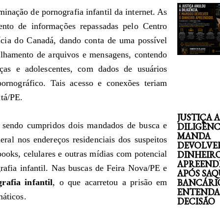
nação de pornografia infantil da internet. As
ento de informações repassadas pelo Centro
ícia do Canadá, dando conta de uma possível
tilhamento de arquivos e mensagens, contendo
ças e adolescentes, com dados de usuários
 pornográfico. Tais acesso e conexões teriam
tá/PE.
JUSTIÇA 
ão sendo cumpridos dois mandados de busca e
DILIGÊNC
MANDA
eral nos endereços residenciais dos suspeitos
DEVOLVE
ooks, celulares e outras mídias com potencial
DINHEIR
APREEND
afia infantil. Nas buscas de Feira Nova/PE e
APÓS SAQ
BANCÁRI
rafia infantil
, o que acarretou a prisão em
ENTENDA
máticos.
DECISÃO