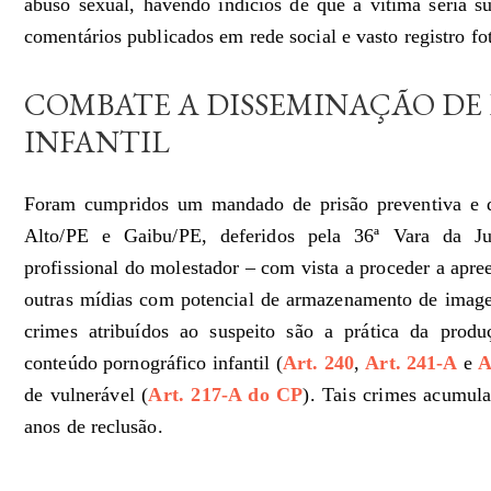
abuso sexual, havendo indícios de que a vítima seria su
comentários publicados em rede social e vasto registro fo
COMBATE A DISSEMINAÇÃO DE
INFANTIL
Foram cumpridos um mandado de prisão preventiva e 
Alto/PE e Gaibu/PE, deferidos pela 36ª Vara da Jus
profissional do molestador – com vista a proceder a apre
outras mídias com potencial de armazenamento de imagen
crimes atribuídos ao suspeito são a prática da prod
conteúdo pornográfico infantil (
Art. 240
,
Art. 241-A
e
A
de vulnerável (
Art. 217-A do CP
). Tais crimes acumul
anos de reclusão.