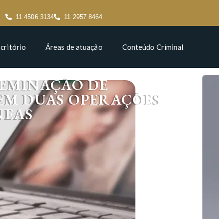
11 4506 3134
11 2957 8464
critório
Áreas de atuação
Conteúdo Criminal
SEMINAÇÃO DE
EM DUAS OPERAÇÕES
NEAS