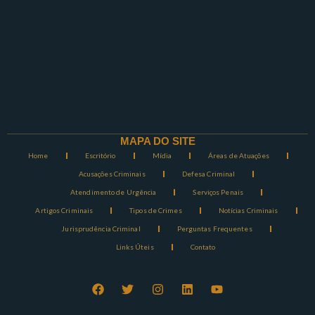
MAPA DO SITE
Home
Escritório
Mídia
Áreas de Atuações
Acusações Criminais
Defesa Criminal
Atendimento de Urgência
Serviços Penais
Artigos Criminais
Tipos de Crimes
Notícias Criminais
Jurisprudência Criminal
Perguntas Frequentes
Links Úteis
Contato