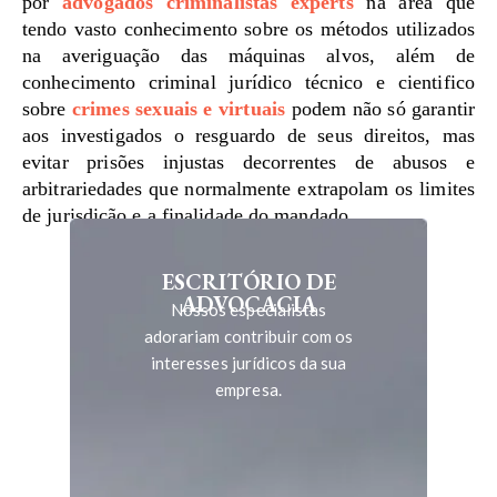
por
advogados criminalistas experts
na área que
tendo vasto conhecimento sobre os métodos utilizados
na averiguação das máquinas alvos, além de
conhecimento criminal jurídico técnico e cientifico
sobre
crimes sexuais e virtuais
podem não só garantir
aos investigados o resguardo de seus direitos, mas
evitar prisões injustas decorrentes de abusos e
arbitrariedades que normalmente extrapolam os limites
de jurisdição e a finalidade do mandado.
ESCRITÓRIO DE
ADVOCACIA
Nossos especialistas
adorariam contribuir com os
interesses jurídicos da sua
empresa.