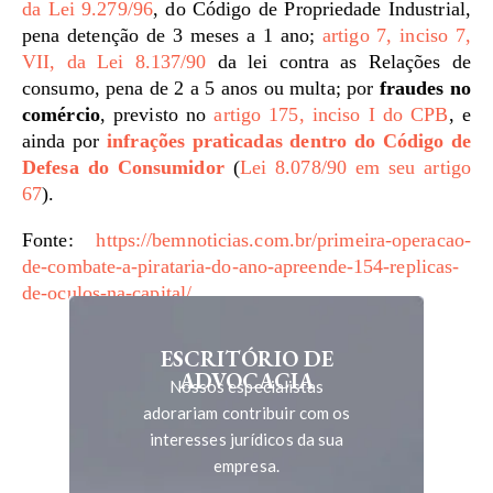
da Lei 9.279/96
, do Código de Propriedade Industrial,
pena detenção de 3 meses a 1 ano;
artigo 7, inciso 7,
VII, da Lei 8.137/90
da lei contra as Relações de
consumo, pena de 2 a 5 anos ou multa; por
fraudes no
comércio
, previsto no
artigo 175, inciso I do CPB
, e
ainda por
infrações praticadas dentro do Código de
Defesa do Consumidor
(
Lei 8.078/90 em seu artigo
67
).
Fonte:
https://bemnoticias.com.br/primeira-operacao-
de-combate-a-pirataria-do-ano-apreende-154-replicas-
de-oculos-na-capital/
ESCRITÓRIO DE
ADVOCACIA
Nossos especialistas
adorariam contribuir com os
interesses jurídicos da sua
empresa.