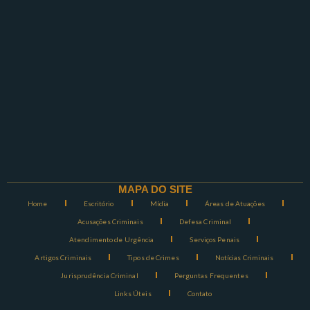
MAPA DO SITE
Home
Escritório
Mídia
Áreas de Atuações
Acusações Criminais
Defesa Criminal
Atendimento de Urgência
Serviços Penais
Artigos Criminais
Tipos de Crimes
Notícias Criminais
Jurisprudência Criminal
Perguntas Frequentes
Links Úteis
Contato