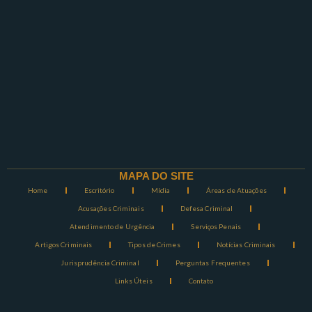
MAPA DO SITE
Home
Escritório
Mídia
Áreas de Atuações
Acusações Criminais
Defesa Criminal
Atendimento de Urgência
Serviços Penais
Artigos Criminais
Tipos de Crimes
Notícias Criminais
Jurisprudência Criminal
Perguntas Frequentes
Links Úteis
Contato