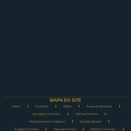
MAPA DO SITE
Home
Escritório
Mídia
Áreas de Atuações
Acusações Criminais
Defesa Criminal
Atendimento de Urgência
Serviços Penais
Artigos Criminais
Tipos de Crimes
Notícias Criminais