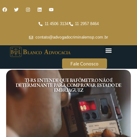
11 4506 3134
11 2957 8464
contato@advogadocriminalemsp.com.br
Áreas de atuação
Conteúdo Criminal
Fale Conosco
TJ-RS ENTENDE QUE BAFÔMETRO NÃO É
DETERMINANTE PARA COMPROVAR ESTADO DE
EMBRIAGUEZ