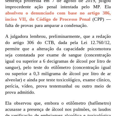
sentença proferida em 7 de agosto de 2019, julgou
improcedente ação penal intentada pelo MP. Ela
absolveu o denunciado com base no artigo 386,
inciso VII, do Código de Processo Penal
(CPP) —
falta de provas para amparar a condenação.
A julgadora lembrou, preliminarmente, que a redação
do artigo 306 do CTB, dada pela Lei 12.760/12,
permite que a alteração da capacidade psicomotora
seja constatada por exame de sangue (concentração
igual ou superior a 6 decigramas de álcool por litro de
sangue), pelo teste do etilômetro (concentração igual
ou superior a 0,3 miligrama de álcool por litro de ar
alveolar) e ainda por teste toxicológico, exame clínico,
perícia, vídeo, prova testemunhal ou outro meio de
prova admitido.
Ela observou que, embora o etilômetro (bafômetro)
acusasse a presença de álcool nos pulmões, os laudos
de verificação de embriaguez alcoólica e toxicológica