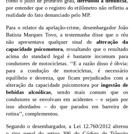
como o juízo de primeiro grau,
derrubou a denúncia
,
por entender que o registro do etilômetro não refletiu a
realidade do fato denunciado pelo MP.
Para o relator da apelação-crime, desembargador João
Batista Marques Tovo, a testemunha disse que o réu
não apresentava qualquer sinal de
alteração da
capacidade psicomotora
, ressaltando que o resultado
acima do standard legal é bastante incomum para
condutores de motocicletas. ‘‘E a razão disso é óbvia:
para a condução de motocicletas, é necessário
equilíbrio e destreza, que ficam prejudicados com a
alteração da capacidade psicomotora por
ingestão de
bebidas alcoólicas
, sendo mais comum que os
condutores se envolvam em acidentes – e sejam por
isso abordados – do que parados em barreira de
rotina’’, complementou.
Segundo o desembargador, a Lei 12.760/2012 alterou
o tipo penal do artigo 306 do Código de Trânsito