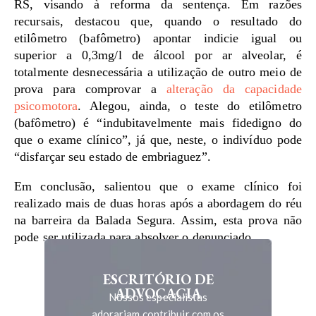
RS, visando à reforma da sentença. Em razões
recursais, destacou que, quando o resultado do
etilômetro (bafômetro) apontar indicie igual ou
superior a 0,3mg/l de álcool por ar alveolar, é
totalmente desnecessária a utilização de outro meio de
prova para comprovar a
alteração da capacidade
psicomotora
. Alegou, ainda, o teste do etilômetro
(bafômetro) é “indubitavelmente mais fidedigno do
que o exame clínico”, já que, neste, o indivíduo pode
“disfarçar seu estado de embriaguez”.
Em conclusão, salientou que o exame clínico foi
realizado mais de duas horas após a abordagem do réu
na barreira da Balada Segura. Assim, esta prova não
pode ser utilizada para absolver o denunciado.
ESCRITÓRIO DE
ADVOCACIA
Nossos especialistas
adorariam contribuir com os