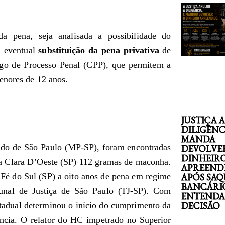
a pena, seja analisada a possibilidade do
 eventual
substituição da pena privativa
de
igo de Processo Penal (CPP), que permitem a
enores de 12 anos.
JUSTIÇA 
DILIGÊNC
MANDA
ado de São Paulo (MP-SP), foram encontradas
DEVOLVE
DINHEIR
ta Clara D’Oeste (SP) 112 gramas de maconha.
APREEND
a Fé do Sul (SP) a oito anos de pena em regime
APÓS SAQ
BANCÁRI
ibunal de Justiça de São Paulo (TJ-SP). Com
ENTENDA
DECISÃO
tadual determinou o início do cumprimento da
ncia. O relator do HC impetrado no Superior