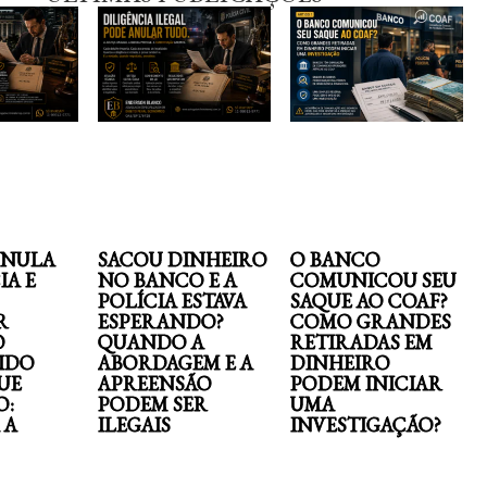
ANULA
SACOU DINHEIRO
O BANCO
IA E
NO BANCO E A
COMUNICOU SEU
POLÍCIA ESTAVA
SAQUE AO COAF?
R
ESPERANDO?
COMO GRANDES
O
QUANDO A
RETIRADAS EM
IDO
ABORDAGEM E A
DINHEIRO
UE
APREENSÃO
PODEM INICIAR
O:
PODEM SER
UMA
 A
ILEGAIS
INVESTIGAÇÃO?