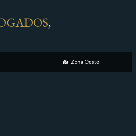
OGADOS
,
Zona Oeste