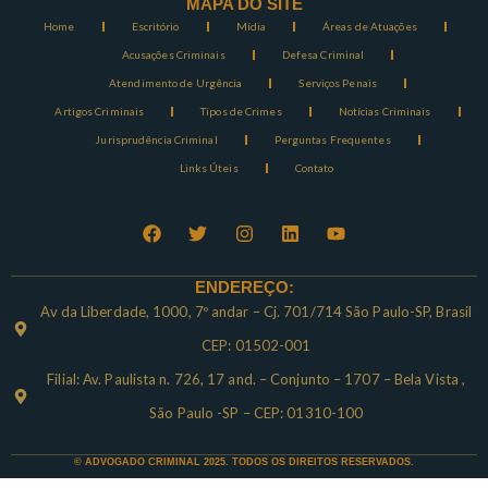
MAPA DO SITE
Home
Escritório
Mídia
Áreas de Atuações
Acusações Criminais
Defesa Criminal
Atendimento de Urgência
Serviços Penais
Artigos Criminais
Tipos de Crimes
Notícias Criminais
Jurisprudência Criminal
Perguntas Frequentes
Links Úteis
Contato
ENDEREÇO:
Av da Liberdade, 1000, 7º andar – Cj. 701/714 São Paulo-SP, Brasil
CEP: 01502-001
Filial: Av. Paulista n. 726, 17 and. – Conjunto – 1707 – Bela Vista ,
São Paulo -SP – CEP: 01310-100
© ADVOGADO CRIMINAL 2025. TODOS OS DIREITOS RESERVADOS.