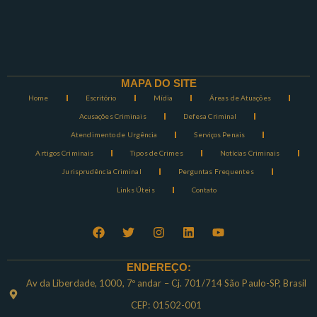
MAPA DO SITE
Home
Escritório
Mídia
Áreas de Atuações
Acusações Criminais
Defesa Criminal
Atendimento de Urgência
Serviços Penais
Artigos Criminais
Tipos de Crimes
Notícias Criminais
Jurisprudência Criminal
Perguntas Frequentes
Links Úteis
Contato
ENDEREÇO:
Av da Liberdade, 1000, 7º andar – Cj. 701/714 São Paulo-SP, Brasil
CEP: 01502-001