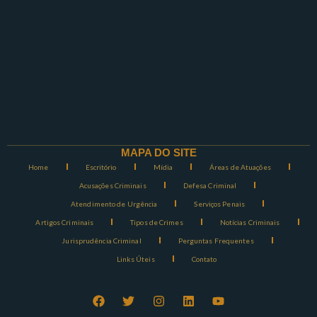
MAPA DO SITE
Home
Escritório
Mídia
Áreas de Atuações
Acusações Criminais
Defesa Criminal
Atendimento de Urgência
Serviços Penais
Artigos Criminais
Tipos de Crimes
Notícias Criminais
Jurisprudência Criminal
Perguntas Frequentes
Links Úteis
Contato