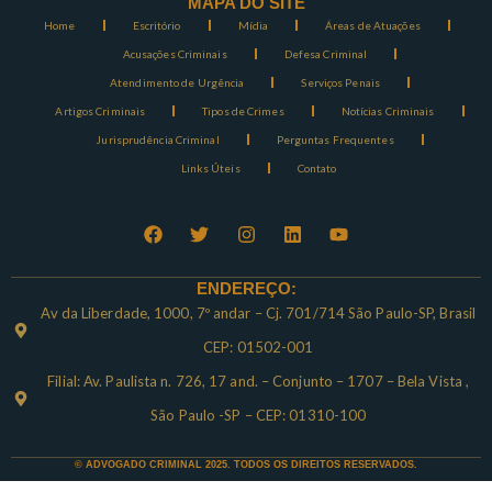
MAPA DO SITE
Home
Escritório
Mídia
Áreas de Atuações
Acusações Criminais
Defesa Criminal
Atendimento de Urgência
Serviços Penais
Artigos Criminais
Tipos de Crimes
Notícias Criminais
Jurisprudência Criminal
Perguntas Frequentes
Links Úteis
Contato
ENDEREÇO:
Av da Liberdade, 1000, 7º andar – Cj. 701/714 São Paulo-SP, Brasil
CEP: 01502-001
Filial: Av. Paulista n. 726, 17 and. – Conjunto – 1707 – Bela Vista ,
São Paulo -SP – CEP: 01310-100
© ADVOGADO CRIMINAL 2025. TODOS OS DIREITOS RESERVADOS.