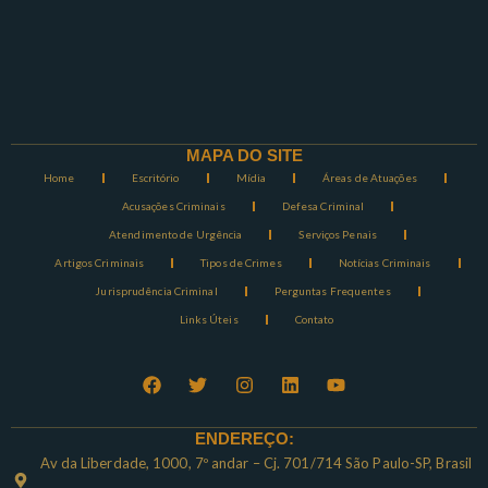
MAPA DO SITE
Home
Escritório
Mídia
Áreas de Atuações
Acusações Criminais
Defesa Criminal
Atendimento de Urgência
Serviços Penais
Artigos Criminais
Tipos de Crimes
Notícias Criminais
Jurisprudência Criminal
Perguntas Frequentes
Links Úteis
Contato
ENDEREÇO:
Av da Liberdade, 1000, 7º andar – Cj. 701/714 São Paulo-SP, Brasil