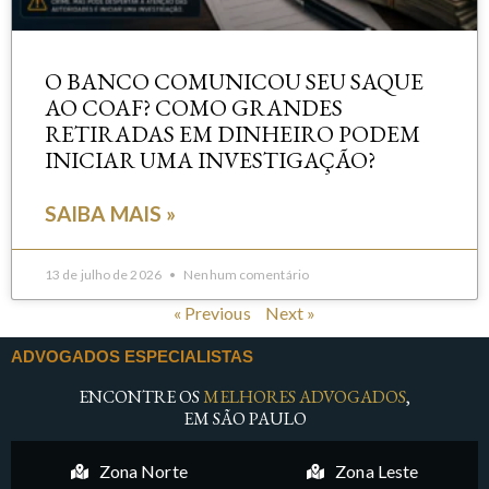
O BANCO COMUNICOU SEU SAQUE
AO COAF? COMO GRANDES
RETIRADAS EM DINHEIRO PODEM
INICIAR UMA INVESTIGAÇÃO?
SAIBA MAIS »
13 de julho de 2026
Nenhum comentário
« Previous
Next »
ADVOGADOS ESPECIALISTAS
ENCONTRE OS
MELHORES ADVOGADOS
,
EM SÃO PAULO
Zona Norte
Zona Leste