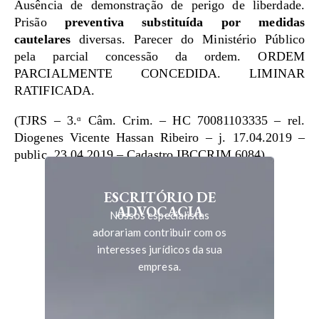
Ausência de demonstração de perigo de liberdade.
Prisão
preventiva substituída por medidas
cautelares
diversas. Parecer do Ministério Público
pela parcial concessão da ordem. ORDEM
PARCIALMENTE CONCEDIDA. LIMINAR
RATIFICADA.
(TJRS – 3.ᵅ Câm. Crim. – HC 70081103335 – rel.
Diogenes Vicente Hassan Ribeiro – j. 17.04.2019 –
public. 23.04.2019 – Cadastro IBCCRIM 6084)
ESCRITÓRIO DE
ADVOCACIA
Nossos especialistas
adorariam contribuir com os
interesses jurídicos da sua
empresa.