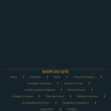
MAPA DO SITE
Home
Escritório
Mídia
Áreas de Atuações
Acusações Criminais
Defesa Criminal
Atendimento de Urgência
Serviços Penais
Artigos Criminais
Tipos de Crimes
Notícias Criminais
Jurisprudência Criminal
Perguntas Frequentes
Links Úteis
Contato