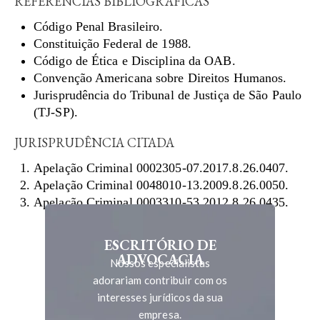
REFERÊNCIAS BIBLIOGRÁFICAS
Código Penal Brasileiro.
Constituição Federal de 1988.
Código de Ética e Disciplina da OAB.
Convenção Americana sobre Direitos Humanos.
Jurisprudência do Tribunal de Justiça de São Paulo
(TJ-SP).
JURISPRUDÊNCIA CITADA
Apelação Criminal 0002305-07.2017.8.26.0407.
Apelação Criminal 0048010-13.2009.8.26.0050.
Apelação Criminal 0003310-53.2012.8.26.0435.
ESCRITÓRIO DE
ADVOCACIA
Nossos especialistas
adorariam contribuir com os
interesses jurídicos da sua
empresa.