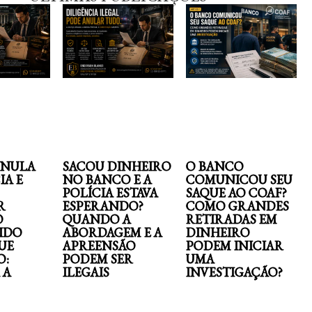
ANULA
SACOU DINHEIRO
O BANCO
IA E
NO BANCO E A
COMUNICOU SEU
POLÍCIA ESTAVA
SAQUE AO COAF?
R
ESPERANDO?
COMO GRANDES
O
QUANDO A
RETIRADAS EM
IDO
ABORDAGEM E A
DINHEIRO
UE
APREENSÃO
PODEM INICIAR
O:
PODEM SER
UMA
 A
ILEGAIS
INVESTIGAÇÃO?