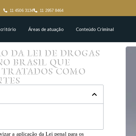
11 4506 3134
11 2957 8464
critório
Áreas de atuação
Conteúdo Criminal
O DA LEI DE DROGAS
NO BRASIL QUE
 TRATADOS COMO
NTES
vizar a aplicação da Lei penal para os