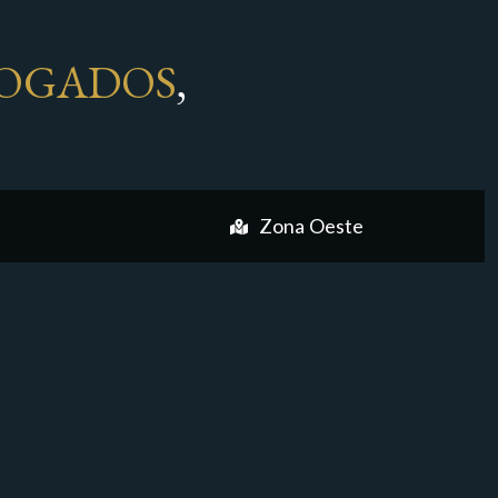
OGADOS
,
Zona Oeste