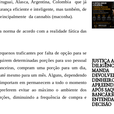
ruguai, Alasca, Argentina, Colombia que já
rança eficiente e inteligente, mas também, de
principalmente da cannabis (maconha).
a norma de acordo com a realidade fática das
equenos traficantes por falta de opção para se
quirem determinadas porções para uso pessoal
JUSTIÇA 
DILIGÊNC
inanceiras, compram uma porção para um dia,
MANDA
DEVOLVE
s até mesmo para um mês. Alguns, dependendo
DINHEIR
e importam em permanecem a todo o momento
APREEND
APÓS SAQ
s preferem evitar ao máximo o ambiente dos
BANCÁRI
orções, diminuindo a frequência de compra e
ENTENDA
DECISÃO