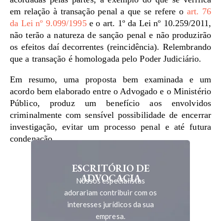
em relação à transação penal a que se refere o
art. 76
da Lei nº 9.099/1995
e o art. 1º da Lei nº 10.259/2011,
não terão a natureza de sanção penal e não produzirão
os efeitos daí decorrentes (reincidência). Relembrando
que a transação é homologada pelo Poder Judiciário.
Em resumo, uma proposta bem examinada e um
acordo bem elaborado entre o Advogado e o Ministério
Público, produz um benefício aos envolvidos
criminalmente com sensível possibilidade de encerrar
investigação, evitar um processo penal e até futura
condenação.
ESCRITÓRIO DE
ADVOCACIA
Nossos especialistas
adorariam contribuir com os
interesses jurídicos da sua
empresa.