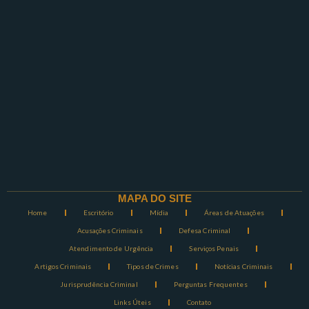
MAPA DO SITE
Home
Escritório
Mídia
Áreas de Atuações
Acusações Criminais
Defesa Criminal
Atendimento de Urgência
Serviços Penais
Artigos Criminais
Tipos de Crimes
Notícias Criminais
Jurisprudência Criminal
Perguntas Frequentes
Links Úteis
Contato