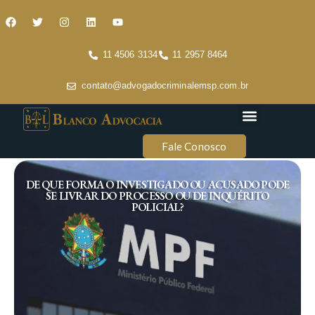
11 4506 3134
11 2957 8464
contato@advogadocriminalemsp.com.br
Áreas de atuação
Conteúdo Criminal
Fale Conosco
DE QUE FORMA O INVESTIGADO OU ACUSADO PODE
SE LIVRAR DO PROCESSO OU DE INQUÉRITO
POLICIAL?