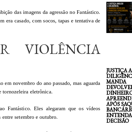
bição das imagens da agressão no Fantástico.
m era casado, com socos, tapas e tentativa de
R VIOLÊNCIA
JUSTIÇA 
DILIGÊNC
MANDA
eso em novembro do ano passado, mas aguarda
DEVOLVE
tornozeleira eletrônica.
DINHEIR
APREEND
APÓS SAQ
o Fantástico. Eles alegaram que os vídeos
BANCÁRI
ENTENDA
 entre setembro e outubro.
DECISÃO