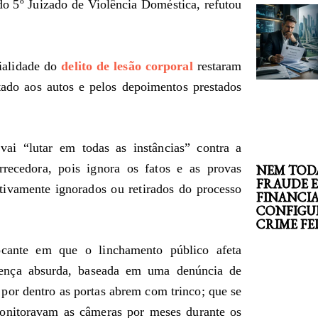
do 5º Juizado de Violência Doméstica, refutou
rialidade do
delito de lesão corporal
restaram
ado aos autos e pelos depoimentos prestados
ai “lutar em todas as instâncias” contra a
rrecedora, pois ignora os fatos e as provas
NEM TOD
FRAUDE 
tivamente ignorados ou retirados do processo
FINANCI
CONFIGU
CRIME F
cante em que o linchamento público afeta
tença absurda, baseada em uma denúncia de
 por dentro as portas abrem com trinco; que se
monitoravam as câmeras por meses durante os