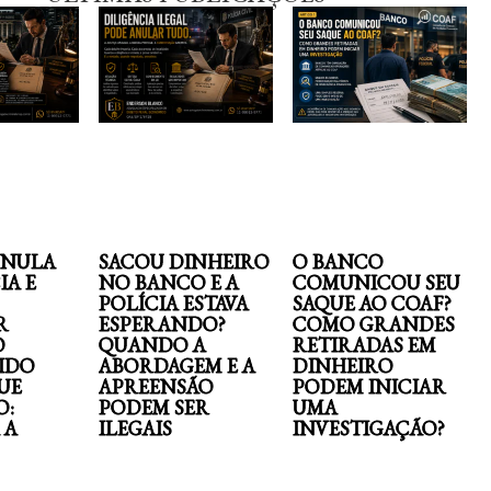
ANULA
SACOU DINHEIRO
O BANCO
IA E
NO BANCO E A
COMUNICOU SEU
POLÍCIA ESTAVA
SAQUE AO COAF?
R
ESPERANDO?
COMO GRANDES
O
QUANDO A
RETIRADAS EM
IDO
ABORDAGEM E A
DINHEIRO
UE
APREENSÃO
PODEM INICIAR
O:
PODEM SER
UMA
 A
ILEGAIS
INVESTIGAÇÃO?