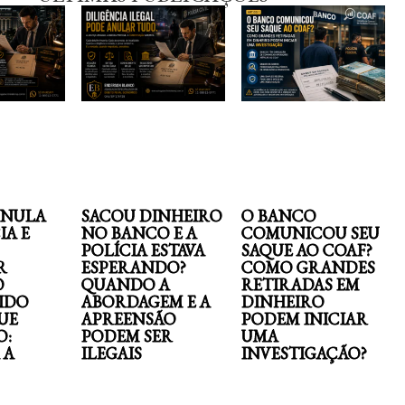
ANULA
SACOU DINHEIRO
O BANCO
IA E
NO BANCO E A
COMUNICOU SEU
POLÍCIA ESTAVA
SAQUE AO COAF?
R
ESPERANDO?
COMO GRANDES
O
QUANDO A
RETIRADAS EM
IDO
ABORDAGEM E A
DINHEIRO
UE
APREENSÃO
PODEM INICIAR
O:
PODEM SER
UMA
 A
ILEGAIS
INVESTIGAÇÃO?