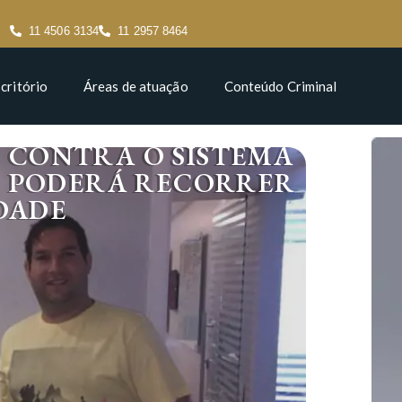
11 4506 3134
11 2957 8464
critório
Áreas de atuação
Conteúdo Criminal
 CONTRA O SISTEMA
O PODERÁ RECORRER
DADE