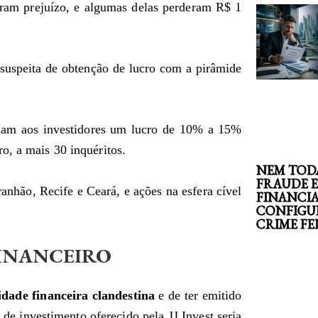
eram prejuízo, e algumas delas perderam R$ 1
 suspeita de obtenção de lucro com a pirâmide
eciam aos investidores um lucro de 10% a 15%
o, a mais 30 inquéritos.
NEM TOD
FRAUDE 
hão, Recife e Ceará, e ações na esfera cível
FINANCI
CONFIGU
CRIME F
FINANCEIRO
idade financeira clandestina
e de ter emitido
de investimento oferecido pela JJ Invest seria