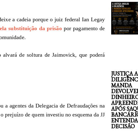
eixe a cadeia porque o juiz federal Ian Legay
ela substituição da prisão
por pagamento de
 comunidade.
alvará de soltura de Jaimovick, que poderá
JUSTIÇA 
DILIGÊNC
MANDA
DEVOLVE
DINHEIR
APREEND
ou a agentes da Delegacia de Defraudações na
APÓS SAQ
BANCÁRI
 o prejuízo de quem investiu no esquema da JJ
ENTENDA
DECISÃO