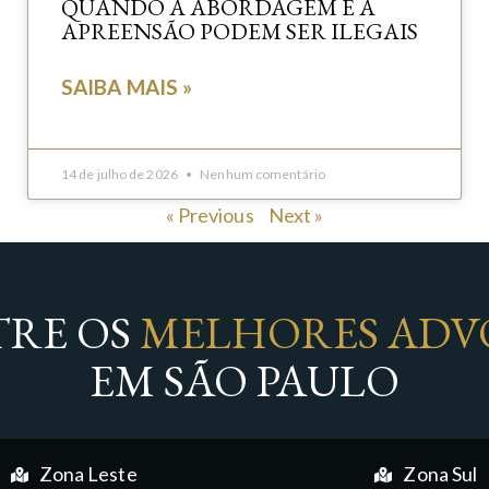
QUANDO A ABORDAGEM E A
APREENSÃO PODEM SER ILEGAIS
SAIBA MAIS »
14 de julho de 2026
Nenhum comentário
« Previous
Next »
RE OS
MELHORES ADV
EM SÃO PAULO
Zona Leste
Zona Sul