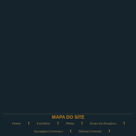
MAPA DO SITE
Home
Escritório
Mídia
Áreas de Atuações
Acusações Criminais
Defesa Criminal