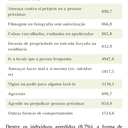
Ameaça contra si próprio ou a pessoas
098,7
próximas
Filmagem ou fotografia sem autorização
066,8
Coisas vasculhadas, roubadas ou apoderadas
065,8
Invasão de propriedade ou entrada forçada na
032,9
residência
Ir a locais que a pessoa frequenta
4947,6
Ameaçar fazer mal a si mesmo (ex. suicidar-
1817,5
se)
Vigiar ou pedir para alguém fazê-lo
3130,1
Agressão
098,7
Agredir ou prejudicar pessoas próximas
054,9
Outras formas de comportamento
1514,6
Dentre os indivíduos agredidos (8,7%), a forma de