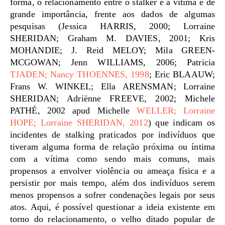
forma, o relacionamento entre o stalker e a vítima é de
grande importância, frente aos dados de algumas
pesquisas (Jessica HARRIS, 2000; Lorraine
SHERIDAN; Graham M. DAVIES, 2001; Kris
MOHANDIE; J. Reid MELOY; Mila GREEN-
MCGOWAN; Jenn WILLIAMS, 2006; Patricia
TJADEN; Nancy THOENNES, 1998
; Eric BLAAUW;
Frans W. WINKEL; Ella ARENSMAN; Lorraine
SHERIDAN; Adriënne FREEVE, 2002; Michele
PATHÉ, 2002 apud Michelle
WELLER; Lorraine
HOPE; Lorraine SHERIDAN, 2012
) que indicam os
incidentes de stalking praticados por indivíduos que
tiveram alguma forma de relação próxima ou íntima
com a vítima como sendo mais comuns, mais
propensos a envolver violência ou ameaça física e a
persistir por mais tempo, além dos indivíduos serem
menos propensos a sofrer condenações legais por seus
atos. Aqui, é possível questionar a ideia existente em
torno do relacionamento, o velho ditado popular de