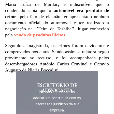
Maria Luíza de Marilac, é indiscutível que o
condenado sabia que o
automóvel era produto de
crime
, pelo fato de ele não ter apresentado nenhum
documento oficial do automóvel e ter realizado a
negociação na ‘’Feira da Toshiba’’, lugar conhecido
pela
venda de produtos ilícitos
.
Segundo a magistrada, os crimes foram devidamente
comprovados nos autos. Sendo assim, a relatora negou
provimento ao recurso, e foi acompanhada pelos
desembargadores Antônio Carlos Cruvinel e Octavio
Augusto de Nigris Boccalini.
ESCRITÓRIO DE
ADVOCACIA
Nossos especialistas
adorariam contribuir com os
interesses jurídicos da sua
empresa.