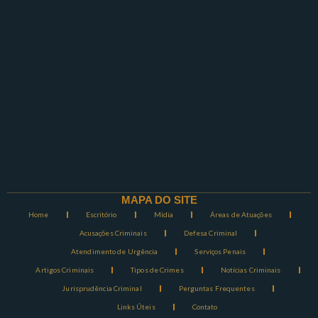
MAPA DO SITE
Home
Escritório
Mídia
Áreas de Atuações
Acusações Criminais
Defesa Criminal
Atendimento de Urgência
Serviços Penais
Artigos Criminais
Tipos de Crimes
Notícias Criminais
Jurisprudência Criminal
Perguntas Frequentes
Links Úteis
Contato