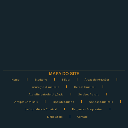
MAPA DO SITE
Home
Escritório
Mídia
Áreas de Atuações
Acusações Criminais
Defesa Criminal
Atendimento de Urgência
Serviços Penais
Artigos Criminais
Tipos de Crimes
Notícias Criminais
Jurisprudência Criminal
Perguntas Frequentes
Links Úteis
Contato