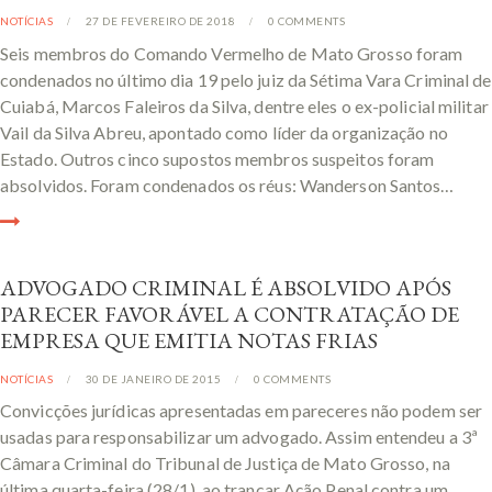
NOTÍCIAS
27 DE FEVEREIRO DE 2018
0
COMMENTS
Seis membros do Comando Vermelho de Mato Grosso foram
condenados no último dia 19 pelo juiz da Sétima Vara Criminal de
Cuiabá, Marcos Faleiros da Silva, dentre eles o ex-policial militar
Vail da Silva Abreu, apontado como líder da organização no
Estado. Outros cinco supostos membros suspeitos foram
absolvidos. Foram condenados os réus: Wanderson Santos…
ADVOGADO CRIMINAL É ABSOLVIDO APÓS
PARECER FAVORÁVEL A CONTRATAÇÃO DE
EMPRESA QUE EMITIA NOTAS FRIAS
NOTÍCIAS
30 DE JANEIRO DE 2015
0
COMMENTS
Convicções jurídicas apresentadas em pareceres não podem ser
usadas para responsabilizar um advogado. Assim entendeu a 3ª
Câmara Criminal do Tribunal de Justiça de Mato Grosso, na
última quarta-feira (28/1), ao trancar Ação Penal contra um