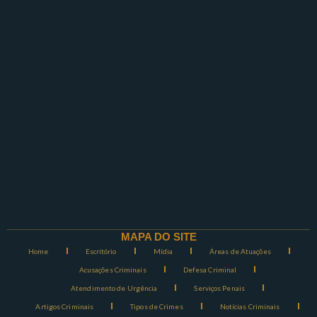
MAPA DO SITE
Home
Escritório
Mídia
Áreas de Atuações
Acusações Criminais
Defesa Criminal
Atendimento de Urgência
Serviços Penais
Artigos Criminais
Tipos de Crimes
Notícias Criminais