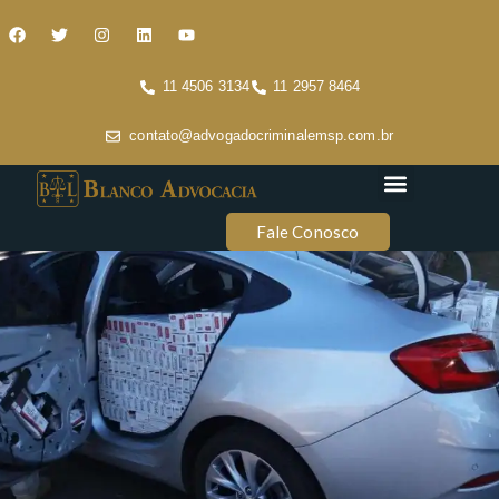
11 4506 3134
11 2957 8464
contato@advogadocriminalemsp.com.br
Áreas de atuação
Conteúdo Criminal
Fale Conosco