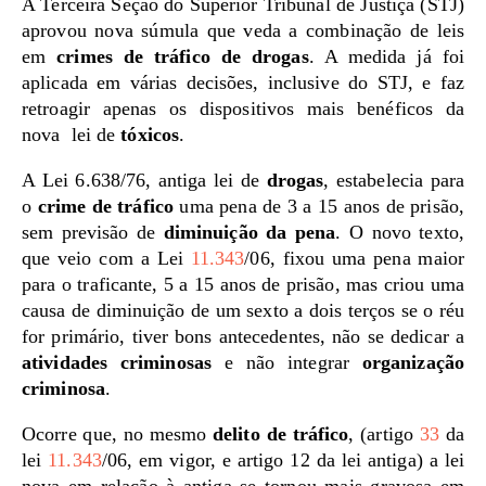
A Terceira Seção do Superior Tribunal de Justiça (STJ)
aprovou nova súmula que veda a combinação de leis
em
crimes de tráfico de drogas
. A medida já foi
aplicada em várias decisões, inclusive do STJ, e faz
retroagir apenas os dispositivos mais benéficos da
nova lei de
tóxicos
.
A Lei 6.638/76, antiga lei de
drogas
, estabelecia para
o
crime de tráfico
uma pena de 3 a 15 anos de prisão,
sem previsão de
diminuição da pena
. O novo texto,
que veio com a Lei
11.343
/06, fixou uma pena maior
para o traficante, 5 a 15 anos de prisão, mas criou uma
causa de diminuição de um sexto a dois terços se o réu
for primário, tiver bons antecedentes, não se dedicar a
atividades criminosas
e não integrar
organização
criminosa
.
Ocorre que, no mesmo
delito de tráfico
, (artigo
33
da
lei
11.343
/06, em vigor, e artigo 12 da lei antiga) a lei