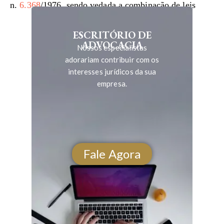
n.
6.368
/1976, sendo vedada a combinação de leis
ESCRITÓRIO DE
ADVOCACIA
Nossos especialistas
adorariam contribuir com os
interesses jurídicos da sua
empresa.
Fale Agora