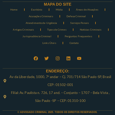
MAPA DO SITE
Home
Escritório
Mídia
Áreas de Atuações
Acusações Criminais
Defesa Criminal
Atendimento de Urgência
Serviços Penais
Artigos Criminais
Tipos de Crimes
Notícias Criminais
Jurisprudência Criminal
Perguntas Frequentes
Links Úteis
Contato
ENDEREÇO:
Av da Liberdade, 1000, 7º andar – Cj. 701/714 São Paulo-SP, Brasil
CEP: 01502-001
Filial: Av. Paulista n. 726, 17 and. – Conjunto – 1707 – Bela Vista ,
São Paulo -SP – CEP: 01310-100
© ADVOGADO CRIMINAL 2025. TODOS OS DIREITOS RESERVADOS.