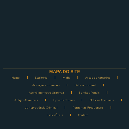
MAPA DO SITE
Home
Escritório
Mídia
Áreas de Atuações
Acusações Criminais
Defesa Criminal
Atendimento de Urgência
Serviços Penais
Artigos Criminais
Tipos de Crimes
Notícias Criminais
Jurisprudência Criminal
Perguntas Frequentes
Links Úteis
Contato