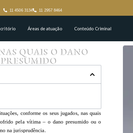
11 4506 3134
11 2957 8464
critório
Áreas de atuação
Conteúdo Criminal
 NAS QUAIS O DANO
 PRESUMIDO
ituações, conforme os seus jugados, nas quais
ofrido pela vítima – o dano presumido ou o
mo na jurisprudência.