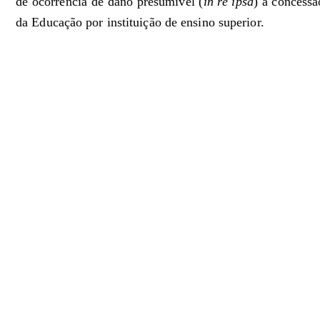
de ocorrência de dano presumível (
in re ipsa
) a concessã
da Educação por instituição de ensino superior.