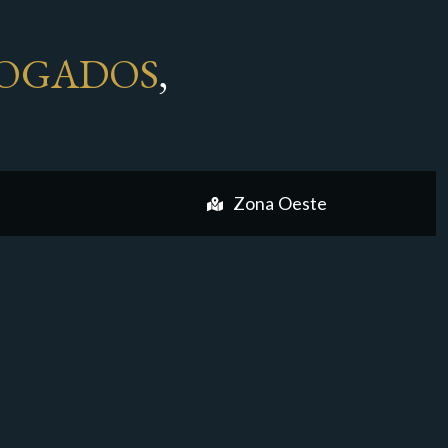
OGADOS
,
Zona Oeste