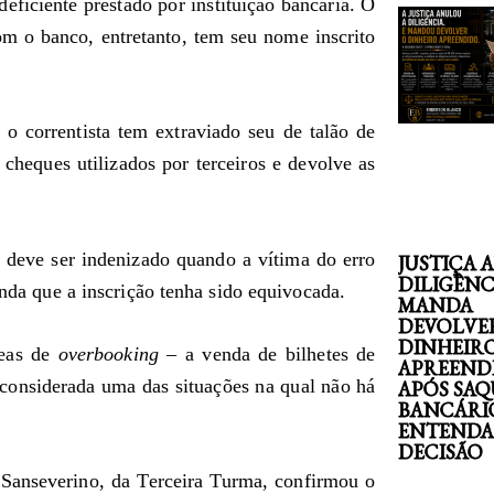
deficiente prestado por instituição bancária. O
om o banco, entretanto, tem seu nome inscrito
o correntista tem extraviado seu de talão de
 cheques utilizados por terceiros e devolve as
 deve ser indenizado quando a vítima do erro
JUSTIÇA 
DILIGÊNC
inda que a inscrição tenha sido equivocada.
MANDA
DEVOLVE
DINHEIR
reas de
overbooking
– a venda de bilhetes de
APREEND
considerada uma das situações na qual não há
APÓS SAQ
BANCÁRI
ENTENDA
DECISÃO
 Sanseverino, da Terceira Turma, confirmou o