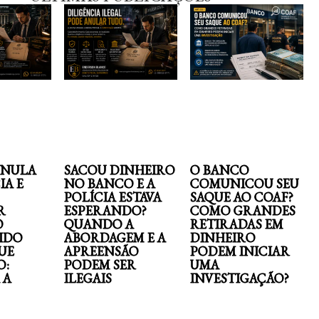
ANULA
SACOU DINHEIRO
O BANCO
IA E
NO BANCO E A
COMUNICOU SEU
POLÍCIA ESTAVA
SAQUE AO COAF?
R
ESPERANDO?
COMO GRANDES
O
QUANDO A
RETIRADAS EM
IDO
ABORDAGEM E A
DINHEIRO
UE
APREENSÃO
PODEM INICIAR
O:
PODEM SER
UMA
 A
ILEGAIS
INVESTIGAÇÃO?