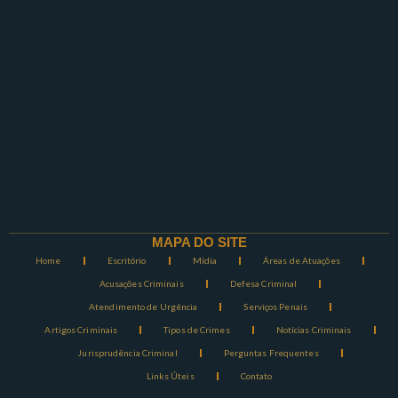
MAPA DO SITE
Home
Escritório
Mídia
Áreas de Atuações
Acusações Criminais
Defesa Criminal
Atendimento de Urgência
Serviços Penais
Artigos Criminais
Tipos de Crimes
Notícias Criminais
Jurisprudência Criminal
Perguntas Frequentes
Links Úteis
Contato