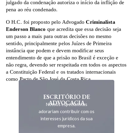
julgado da condenação autoriza o início da inflição de
pena ao réu condenado.
O H.C. foi proposto pelo Advogado
Criminalista
Enderson Blanco
que acredita que essa decisão seja
um passo a mais para outras decisões no mesmo
sentido, principalmente pelos Juízes de Primeira
instância que podem e devem modificar seus
entendimento de que a prisão no Brasil é exceção e
não regra, devendo ser respeitada em todos os aspectos
a Constituição Federal e os tratados internacionais
como Pacto de São José da Costa Rica.
ESCRITÓRIO DE
ADVOCACIA
Nossos especialistas
adorariam contribuir com os
interesses jurídicos da sua
empresa.