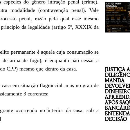
s espécies do gênero infração penal (crime),
tra modalidade (contravenção penal). Vale
processo penal, razão pela qual esse mesmo
o princípio da legalidade (artigo 5º, XXXIX da
elito permanente é aquele cuja consumação se
al de arma de fogo), e enquanto não cessar a
3 do CPP) mesmo que dentro da casa.
JUSTIÇA 
DILIGÊNC
MANDA
 casa em situação flagrancial, mas no grau de
DEVOLVE
DINHEIR
asicamente 3 correntes:
APREEND
APÓS SAQ
BANCÁRI
agrante ocorrendo no interior da casa, sob a
ENTENDA
DECISÃO
]