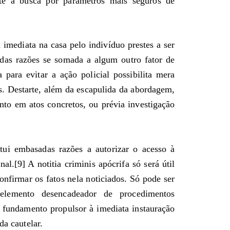
ste a busca por parâmetros mais seguros de
 imediata na casa pelo indivíduo prestes a ser
adas razões se somada a algum outro fator de
 para evitar a ação policial possibilita mera
is. Destarte, além da escapulida da abordagem,
to em atos concretos, ou prévia investigação
tui embasadas razões a autorizar o acesso à
l.[9] A notitia criminis apócrifa só será útil
onfirmar os fatos nela noticiados. Só pode ser
 elemento desencadeador de procedimentos
 fundamento propulsor à imediata instauração
da cautelar.