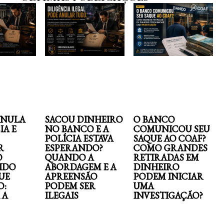
ANULA
SACOU DINHEIRO
O BANCO
IA E
NO BANCO E A
COMUNICOU SEU
POLÍCIA ESTAVA
SAQUE AO COAF?
R
ESPERANDO?
COMO GRANDES
O
QUANDO A
RETIRADAS EM
IDO
ABORDAGEM E A
DINHEIRO
UE
APREENSÃO
PODEM INICIAR
O:
PODEM SER
UMA
 A
ILEGAIS
INVESTIGAÇÃO?