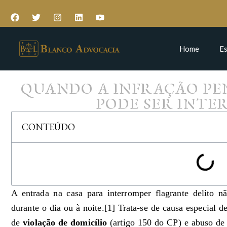
Home
Es
QUANDO A INFRAÇÃO PE
PODE SER INTE
CONTEÚDO
A entrada na casa para interromper flagrante delito n
durante o dia ou à noite.[1] Trata-se de causa especial d
de
violação de domicílio
(artigo 150 do CP) e abuso de a