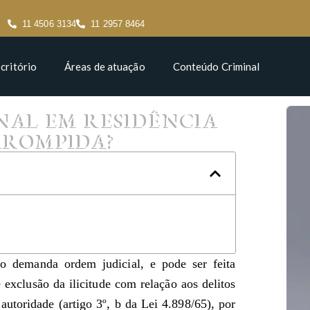
11 4506 3134
11 2957 8464
critório
Áreas de atuação
Conteúdo Criminal
NAL EM RESIDÊNCIA
RROMPIDA?
ão demanda ordem judicial, e pode ser feita
e exclusão da ilicitude com relação aos delitos
utoridade (artigo 3º, b da Lei 4.898/65), por