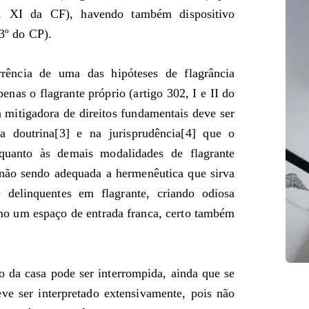
5º, XI da CF), havendo também dispositivo
§3º do CP).
rência de uma das hipóteses de flagrância
nas o flagrante próprio (artigo 302, I e II do
a mitigadora de direitos fundamentais deve ser
 na doutrina[3] e na jurisprudência[4] que o
o quanto às demais modalidades de flagrante
 não sendo adequada a hermenêutica que sirva
delinquentes em flagrante, criando odiosa
mo um espaço de entrada franca, certo também
o da casa pode ser interrompida, ainda que se
eve ser interpretado extensivamente, pois não