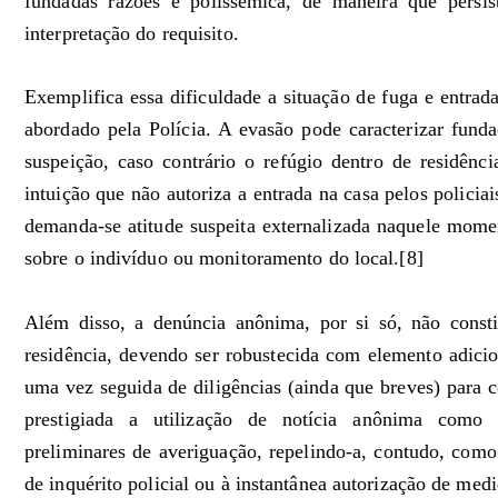
fundadas razões é polissêmica, de maneira que persi
interpretação do requisito.
Exemplifica essa dificuldade a situação de fuga e entrada
abordado pela Polícia. A evasão pode caracterizar fund
suspeição, caso contrário o refúgio dentro de residência
intuição que não autoriza a entrada na casa pelos policia
demanda-se atitude suspeita externalizada naquele momen
sobre o indivíduo ou monitoramento do local.[8]
Além disso, a denúncia anônima, por si só, não consti
residência, devendo ser robustecida com elemento adiciona
uma vez seguida de diligências (ainda que breves) para c
prestigiada a utilização de notícia anônima como
preliminares de averiguação, repelindo-a, contudo, como
de inquérito policial ou à instantânea autorização de medi