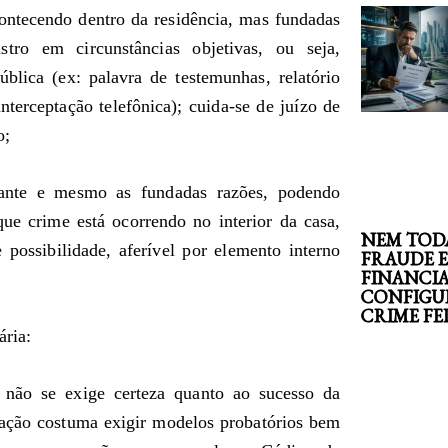
contecendo dentro da residência, mas fundadas
tro em circunstâncias objetivas, ou seja,
blica (ex: palavra de testemunhas, relatório
terceptação telefônica); cuida-se de juízo de
o;
grante e mesmo as fundadas razões, podendo
ue crime está ocorrendo no interior da casa,
NEM TOD
 possibilidade, aferível por elemento interno
FRAUDE 
FINANCI
CONFIGU
CRIME F
ária:
 não se exige certeza quanto ao sucesso da
slação costuma exigir modelos probatórios bem