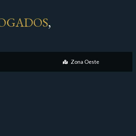
OGADOS
,
Zona Oeste