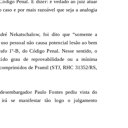
ódigo Penal. É dizer: é vedado ao juiz atuar
o caso e por mais razoável que seja a analogia
dré Nekatschalow, foi dito que “somente a
uso pessoal não causa potencial lesão ao bem
rafo 1º-B, do Código Penal. Nesse sentido, o
zido grau de reprovabilidade ou a mínima
9 comprimidos de Pramil (STJ, RHC 31352/RS,
 desembargador Paulo Fontes pediu vista do
 irá se manifestar tão logo o julgamento