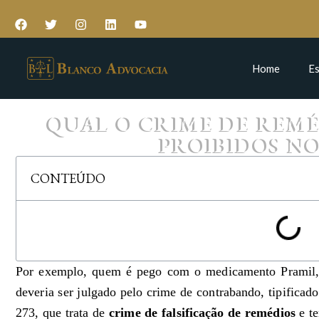
Home
Es
QUAL O CRIME DE REM
PROIBIDOS NO
CONTEÚDO
Por exemplo, quem é pego com o medicamento Pramil, 
deveria ser julgado pelo crime de contrabando, tipificad
273, que trata de
crime de falsificação de remédios
e te