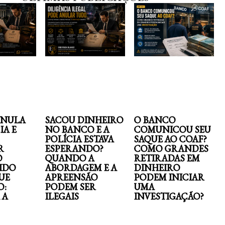
ANULA
SACOU DINHEIRO
O BANCO
IA E
NO BANCO E A
COMUNICOU SEU
POLÍCIA ESTAVA
SAQUE AO COAF?
R
ESPERANDO?
COMO GRANDES
O
QUANDO A
RETIRADAS EM
IDO
ABORDAGEM E A
DINHEIRO
UE
APREENSÃO
PODEM INICIAR
O:
PODEM SER
UMA
 A
ILEGAIS
INVESTIGAÇÃO?