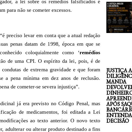
dor, a lei sobre os remédios falsificados é
 um para não se cometer excessos.
“é preciso levar em conta que a atual redação
suas penas datam de 1998, época em que se
 conhecido coloquialmente como ‘
remédios
ão de uma CPI. O espírito da lei, pois, é de
, condutas de extrema gravidade e que foram
JUSTIÇA 
DILIGÊNC
o-se a pena mínima em dez anos de reclusão.
MANDA
na de cometer-se severa injustiça”.
DEVOLVE
DINHEIR
APREEND
dicinal já era previsto no Código Penal, mas
APÓS SAQ
BANCÁRI
ificação de medicamentos, foi editada a Lei
ENTENDA
DECISÃO
modificações ao texto anterior. O novo texto
r, adulterar ou alterar produto destinado a fins