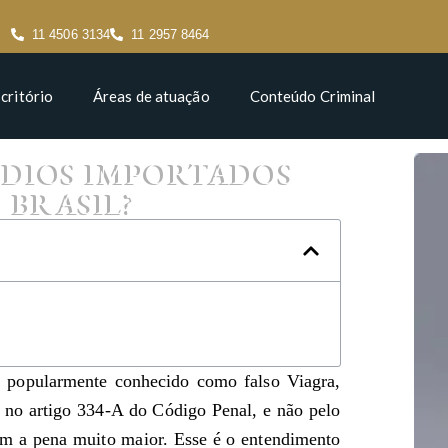
11 4506 3134
11 2957 8464
critório
Áreas de atuação
Conteúdo Criminal
ÉDIOS IMPORTADOS
 BRASIL?
popularmente conhecido como falso Viagra,
o no artigo 334-A do Código Penal, e não pelo
m a pena muito maior. Esse é o entendimento