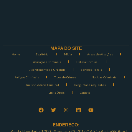
MAPA DO SITE
Home
Escritório
Mídia
Áreas de Atuações
Acusações Criminais
Defesa Criminal
Atendimento de Urgência
Serviços Penais
Artigos Criminais
Tipos de Crimes
Notícias Criminais
Jurisprudência Criminal
Perguntas Frequentes
Links Úteis
Contato
ENDEREÇO:
Av da Liberdade, 1000, 7º andar – Cj. 701/714 São Paulo-SP, Brasil