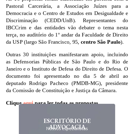
Pastoral Carcerária, a Associação Juízes para a
Democracia e o Centro de Estudos em Desigualdade e
Discriminação (CEDD/UnB). Representantes do
IBCCrim e das entidades vão debater o tema nesta
terça, no auditório do 1º andar da Faculdade de Direito
da USP (largo São Francisco, 95,
centro São Paulo
).
Outras 30 instituições manifestaram apoio, incluindo
as Defensorias Públicas de São Paulo e do Rio de
Janeiro e o Instituto de Defesa do Direito de Defesa. O
documento foi apresentado no dia 5 de abril ao
deputado Rodrigo Pacheco (PMDB-MG), presidente
da Comissão de Constituição e Justiça da Câmara.
Clique
aqui
para ler todas as propostas.
ESCRITÓRIO DE
ADVOCACIA
Nossos especialistas