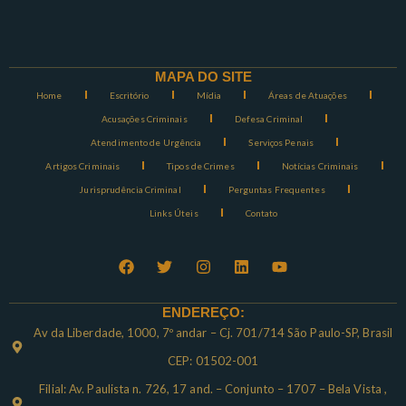
MAPA DO SITE
Home
Escritório
Mídia
Áreas de Atuações
Acusações Criminais
Defesa Criminal
Atendimento de Urgência
Serviços Penais
Artigos Criminais
Tipos de Crimes
Notícias Criminais
Jurisprudência Criminal
Perguntas Frequentes
Links Úteis
Contato
ENDEREÇO:
Av da Liberdade, 1000, 7º andar – Cj. 701/714 São Paulo-SP, Brasil
CEP: 01502-001
Filial: Av. Paulista n. 726, 17 and. – Conjunto – 1707 – Bela Vista ,