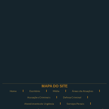
MAPA DO SITE
Home
Escritório
Mídia
Áreas de Atuações
Acusações Criminais
Defesa Criminal
Atendimento de Urgência
Serviços Penais