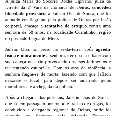
A juíza Maria do Socorro Rocha Cipriano, juíza de
Direito da 2ª Vara da Comarca de Oeiras,
concedeu
liberdade provisória
a Jaílson Dias de Sousa, que foi
autuado em flagrante pela polícia de Oeiras por lesão
corporal, ameaça e
tentativa de estupro
contra uma
senhora de 58 anos, na localidade Curralinho, região
do povoado Lagoa do Meio.
Jaílson Dias foi preso na sexta-feira, após
agredir
física e moralmente
a senhora, derruba-la e bater com
sua cabeça no chão provocando diversos ferimentos e
ter tentando estuprá-la. Com os atos de violência, a
senhora fingiu-se de morta, fazendo com que Jaílson
deixasse o local, para depois ser amarrado pelos
moradores até a chegada da polícia.
Após a chegada dos policiais, Jaílson Dias de Sousa,
que já tem passagem por roubo e tráfico de drogas, foi
conduzido a delegacia regional de Oeiras, onde foi