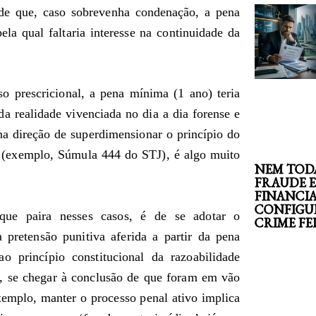
de que, caso sobrevenha condenação, a pena
ela qual faltaria interesse na continuidade da
so prescricional, a pena mínima (1 ano) teria
a realidade vivenciada no dia a dia forense e
na direção de superdimensionar o princípio do
s (exemplo, Súmula 444 do STJ), é algo muito
NEM TOD
FRAUDE 
FINANCI
CONFIGU
que paira nesses casos, é de se adotar o
CRIME F
 pretensão punitiva aferida a partir da pena
o princípio constitucional da razoabilidade
l, se chegar à conclusão de que foram em vão
xemplo, manter o processo penal ativo implica