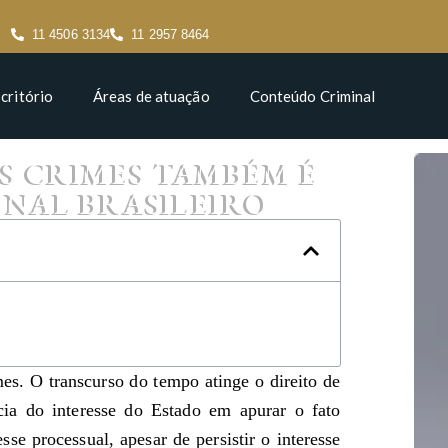
11 4506 3134
11 2957 8464
critório
Áreas de atuação
Conteúdo Criminal
S CRIMES TAMBÉM É
ENAL BRASILEIRO
imes. O transcurso do tempo atinge o direito de
ncia do interesse do Estado em apurar o fato
sse processual, apesar de persistir o interesse