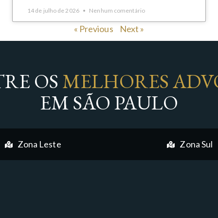
14 de julho de 2026
Nenhum comentário
« Previous
Next »
RE OS
MELHORES ADV
EM SÃO PAULO
Zona Leste
Zona Sul