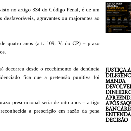
sto no artigo 334 do Código Penal, é de um
as desfavoráveis, agravantes ou majorantes ao
 de quatro anos (art. 109, V, do CP) – prazo
os.
os) decorreu desde o recebimento da denúncia
JUSTIÇA 
DILIGÊNC
idenciado fica que a pretensão punitiva foi
MANDA
DEVOLVE
DINHEIR
APREEND
razo prescricional seria de oito anos – artigo
APÓS SAQ
BANCÁRI
 reconhecida a prescrição em razão da pena
ENTENDA
DECISÃO