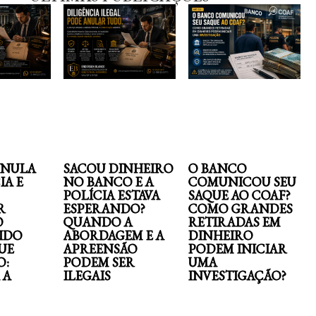
ANULA
SACOU DINHEIRO
O BANCO
IA E
NO BANCO E A
COMUNICOU SEU
POLÍCIA ESTAVA
SAQUE AO COAF?
R
ESPERANDO?
COMO GRANDES
O
QUANDO A
RETIRADAS EM
IDO
ABORDAGEM E A
DINHEIRO
UE
APREENSÃO
PODEM INICIAR
O:
PODEM SER
UMA
 A
ILEGAIS
INVESTIGAÇÃO?