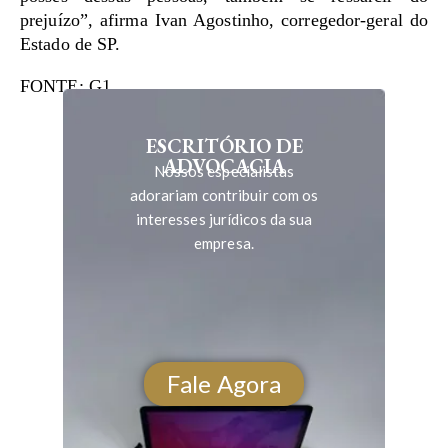
prejuízo”, afirma Ivan Agostinho, corregedor-geral do
Estado de SP.
FONTE: G1
ESCRITÓRIO DE
ADVOCACIA
Nossos especialistas
adorariam contribuir com os
interesses jurídicos da sua
empresa.
Fale Agora