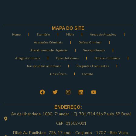
MAPA DO SITE
Home
Escritório
Mídia
Áreas de Atuações
Acusações Criminais
Defesa Criminal
Atendimento de Urgência
Serviços Penais
Artigos Criminais
Tipos de Crimes
Notícias Criminais
Jurisprudência Criminal
Perguntas Frequentes
Links Úteis
Contato
ENDEREÇO:
Av da Liberdade, 1000, 7º andar – Cj. 701/714 São Paulo-SP, Brasil
CEP: 01502-001
Filial: Av. Paulista n. 726, 17 and. – Conjunto – 1707 – Bela Vista ,