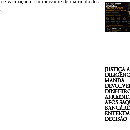
 de vacinação e comprovante de matrícula dos
.
JUSTIÇA 
DILIGÊNC
MANDA
DEVOLVE
DINHEIR
APREEND
APÓS SAQ
BANCÁRI
ENTENDA
DECISÃO