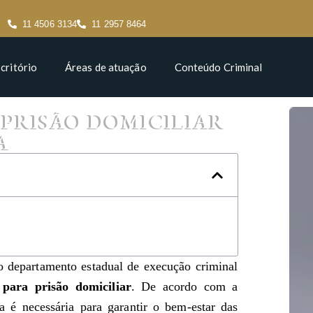
11 4506 3134
11 2957 8464
critório
Áreas de atuação
Conteúdo Criminal
 PRISÃO DOMICILIAR
A
 o departamento estadual de execução criminal
 para prisão domiciliar
. De acordo com a
a é necessária para garantir o bem-estar das