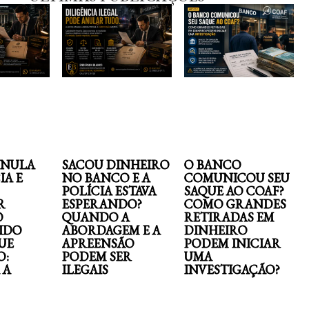
ANULA
SACOU DINHEIRO
O BANCO
IA E
NO BANCO E A
COMUNICOU SEU
POLÍCIA ESTAVA
SAQUE AO COAF?
R
ESPERANDO?
COMO GRANDES
O
QUANDO A
RETIRADAS EM
IDO
ABORDAGEM E A
DINHEIRO
UE
APREENSÃO
PODEM INICIAR
O:
PODEM SER
UMA
 A
ILEGAIS
INVESTIGAÇÃO?