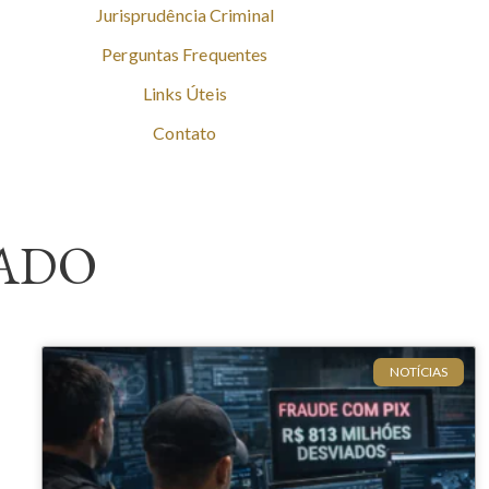
Jurisprudência Criminal
Perguntas Frequentes
Links Úteis
Contato
ADO
NOTÍCIAS