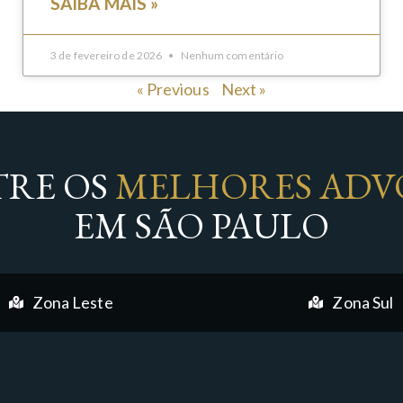
SAIBA MAIS »
3 de fevereiro de 2026
Nenhum comentário
« Previous
Next »
RE OS
MELHORES ADV
EM SÃO PAULO
Zona Leste
Zona Sul