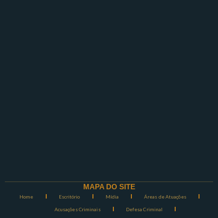
MAPA DO SITE
Home
Escritório
Mídia
Áreas de Atuações
Acusações Criminais
Defesa Criminal