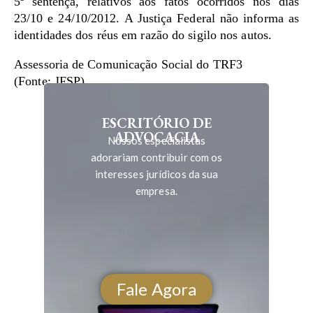
5ª sentença, relativos aos fatos ocorridos nos dias
23/10 e 24/10/2012. A Justiça Federal não informa as
identidades dos réus em razão do sigilo nos autos.
Assessoria de Comunicação Social do TRF3
(Fonte: JFSP)
ESCRITÓRIO DE
ADVOCACIA
Nossos especialistas
adorariam contribuir com os
interesses jurídicos da sua
empresa.
Fale Agora