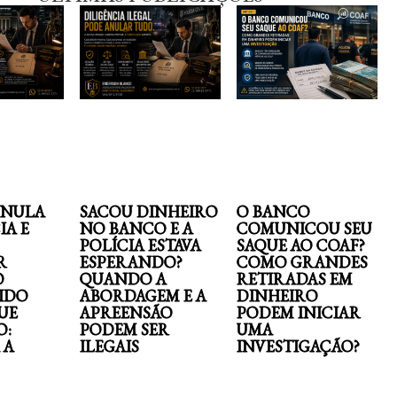
ANULA
SACOU DINHEIRO
O BANCO
IA E
NO BANCO E A
COMUNICOU SEU
POLÍCIA ESTAVA
SAQUE AO COAF?
R
ESPERANDO?
COMO GRANDES
O
QUANDO A
RETIRADAS EM
IDO
ABORDAGEM E A
DINHEIRO
UE
APREENSÃO
PODEM INICIAR
O:
PODEM SER
UMA
 A
ILEGAIS
INVESTIGAÇÃO?