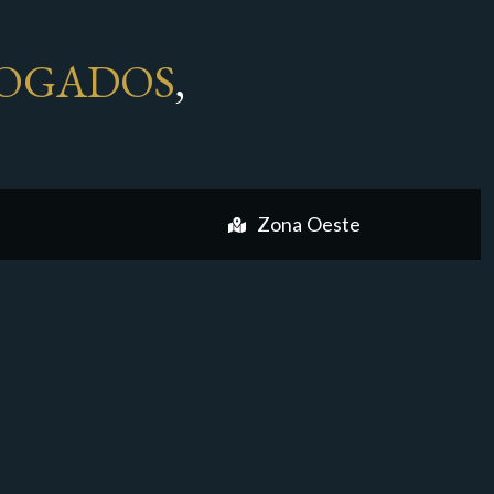
OGADOS
,
Zona Oeste