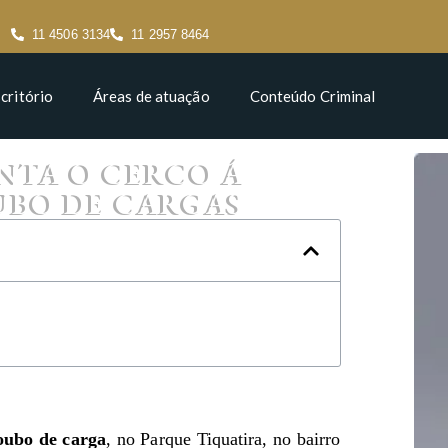
11 4506 3134
11 2957 8464
critório
Áreas de atuação
Conteúdo Criminal
ENTA O CERCO Á
UBO DE CARGAS
oubo de carga
, no Parque Tiquatira, no bairro