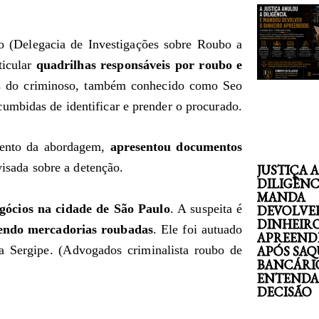
io (Delegacia de Investigações sobre Roubo a
ticular
quadrilhas responsáveis por roubo e
es do criminoso, também conhecido como Seo
umbidas de identificar e prender o procurado.
mento da abordagem,
apresentou documentos
visada sobre a detenção.
JUSTIÇA 
DILIGÊNC
MANDA
gócios na cidade de São Paulo
. A suspeita é
DEVOLVE
DINHEIR
bendo mercadorias roubadas
. Ele foi autuado
APREEND
a Sergipe. (Advogados criminalista roubo de
APÓS SAQ
BANCÁRI
ENTENDA
DECISÃO