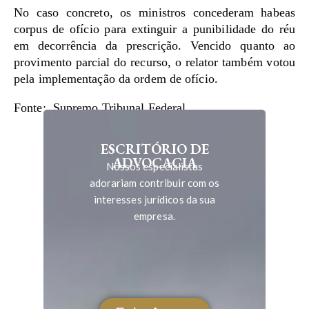
No caso concreto, os ministros concederam habeas
corpus de ofício para extinguir a punibilidade do réu
em decorrência da prescrição. Vencido quanto ao
provimento parcial do recurso, o relator também votou
pela implementação da ordem de ofício.
Fonte: Supremo Tribunal Federal
ESCRITÓRIO DE
ADVOCACIA
Nossos especialistas
adorariam contribuir com os
interesses jurídicos da sua
empresa.