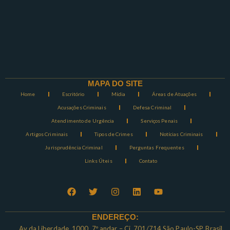
MAPA DO SITE
Home
Escritório
Mídia
Áreas de Atuações
Acusações Criminais
Defesa Criminal
Atendimento de Urgência
Serviços Penais
Artigos Criminais
Tipos de Crimes
Notícias Criminais
Jurisprudência Criminal
Perguntas Frequentes
Links Úteis
Contato
ENDEREÇO:
Av da Liberdade, 1000, 7º andar – Cj. 701/714 São Paulo-SP, Brasil