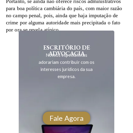
Portanto, se ainda não oferece riscos administrativos
para boa política cambiária do país, com maior razão
no campo penal, pois, ainda que haja imputação de
crime por alguma autoridade mais precipitada o fato
por ora se revela atípico.
ESCRITÓRIO DE
ADVOCACIA
Nossos especialistas
adorariam contribuir com os
interesses jurídicos da sua
empresa.
Fale Agora