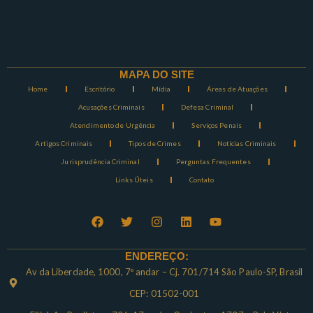
MAPA DO SITE
Home
Escritório
Mídia
Áreas de Atuações
Acusações Criminais
Defesa Criminal
Atendimento de Urgência
Serviços Penais
Artigos Criminais
Tipos de Crimes
Notícias Criminais
Jurisprudência Criminal
Perguntas Frequentes
Links Úteis
Contato
ENDEREÇO:
Av da Liberdade, 1000, 7º andar – Cj. 701/714 São Paulo-SP, Brasil
CEP: 01502-001