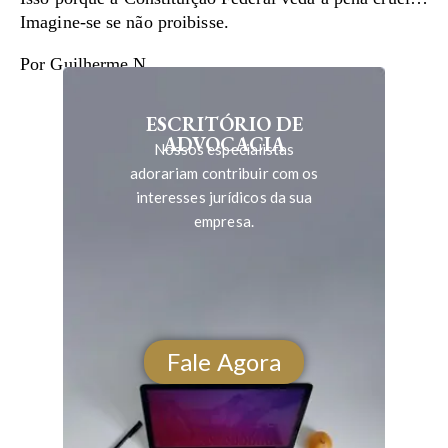
Imagine-se se não proibisse.
Por Guilherme N
ESCRITÓRIO DE
ADVOCACIA
Nossos especialistas
adorariam contribuir com os
interesses jurídicos da sua
empresa.
Fale Agora