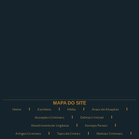
MAPA DO SITE
Home
Escritório
Mídia
Áreas de Atuações
Acusações Criminais
Defesa Criminal
Atendimento de Urgência
Serviços Penais
Artigos Criminais
Tipos de Crimes
Notícias Criminais