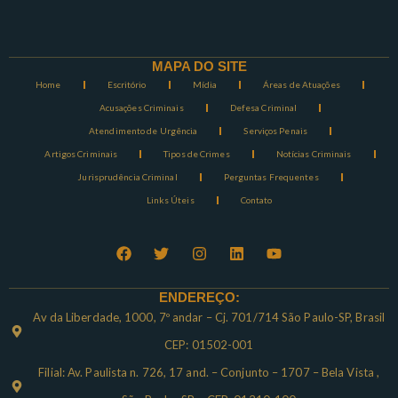
MAPA DO SITE
Home
Escritório
Mídia
Áreas de Atuações
Acusações Criminais
Defesa Criminal
Atendimento de Urgência
Serviços Penais
Artigos Criminais
Tipos de Crimes
Notícias Criminais
Jurisprudência Criminal
Perguntas Frequentes
Links Úteis
Contato
ENDEREÇO:
Av da Liberdade, 1000, 7º andar – Cj. 701/714 São Paulo-SP, Brasil
CEP: 01502-001
Filial: Av. Paulista n. 726, 17 and. – Conjunto – 1707 – Bela Vista ,