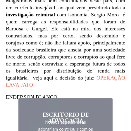
Magistrados mais bem conceituados deste país, com
um currículo invejável, ao qual vem presidindo toda a
investigação criminal
com isonomia. Sergio Moro é
quem carrega as responsabilidades que foram de
Barbosa e Gurgel. Ele está na mira dos interesses
contrariados, mas por certo, sendo destemido e
corajoso como é; não lhe faltará apoio, principalmente
da sociedade brasileira que anseia por uma sociedade
livre de corrupção, corruptores e corruptos ao qual fere
de morte, senão escraviza; a esperança futura de todos
os brasileiros por distribuição de renda mais
igualitária. veja aqui a decisão do juiz:
OPERAÇÃO
LAVA JATO
ENDERSON BLANCO
ESCRITÓRIO DE
ADVOCACIA
Nossos especialistas
adorariam contribuir com os