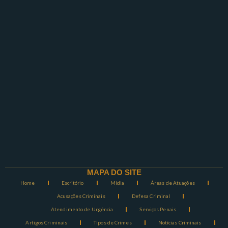
MAPA DO SITE
Home
Escritório
Mídia
Áreas de Atuações
Acusações Criminais
Defesa Criminal
Atendimento de Urgência
Serviços Penais
Artigos Criminais
Tipos de Crimes
Notícias Criminais